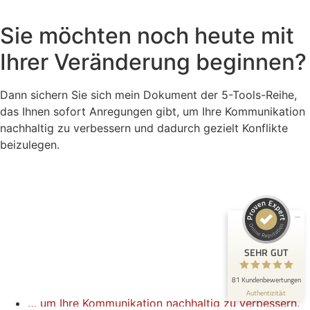
Sie möchten noch heute mit
Ihrer Veränderung beginnen?
Dann sichern Sie sich mein Dokument der 5-Tools-Reihe,
das Ihnen sofort Anregungen gibt, um Ihre Kommunikation
Kundenbewertungen und Erfahrungen zu
CHANGING EMOTIONS
nachhaltig zu verbessern und dadurch gezielt Konflikte
beizulegen.
SEHR GUT
100%
Empfehlungen auf
ProvenExpert.com
5,00 / 5,00
21
60
Bewertungen auf
Bewertungen von 2
ProvenExpert.com
anderen Quellen
SEHR GUT
Blick aufs ProvenExpert-Profil werfen
81 Kundenbewertungen
Authentizität
20.6.2026
… um Ihre Kommunikation nachhaltig zu verbessern.