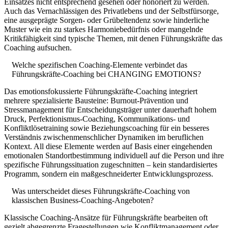
Einsatzes nicht entsprechend gesehen oder honoriert zu werden.
Auch das Vernachlässigen des Privatlebens und der Selbstfürsorge,
eine ausgeprägte Sorgen- oder Grübeltendenz sowie hinderliche
Muster wie ein zu starkes Harmoniebedürfnis oder mangelnde
Kritikfähigkeit sind typische Themen, mit denen Führungskräfte das
Coaching aufsuchen.
Welche spezifischen Coaching-Elemente verbindet das
Führungskräfte-Coaching bei CHANGING EMOTIONS?
Das emotionsfokussierte Führungskräfte-Coaching integriert
mehrere spezialisierte Bausteine: Burnout-Prävention und
Stressmanagement für Entscheidungsträger unter dauerhaft hohem
Druck, Perfektionismus-Coaching, Kommunikations- und
Konfliktlösetraining sowie Beziehungscoaching für ein besseres
Verständnis zwischenmenschlicher Dynamiken im beruflichen
Kontext. All diese Elemente werden auf Basis einer eingehenden
emotionalen Standortbestimmung individuell auf die Person und ihre
spezifische Führungssituation zugeschnitten – kein standardisiertes
Programm, sondern ein maßgeschneiderter Entwicklungsprozess.
Was unterscheidet dieses Führungskräfte-Coaching von
klassischen Business-Coaching-Angeboten?
Klassische Coaching-Ansätze für Führungskräfte bearbeiten oft
gezielt abgegrenzte Fragestellungen wie Konfliktmanagement oder