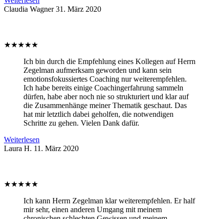
Weiterlesen
Claudia Wagner
31. März 2020
★
★
★
★
★
Ich bin durch die Empfehlung eines Kollegen auf Herrn
Zegelman aufmerksam geworden und kann sein
emotionsfokussiertes Coaching nur weiterempfehlen.
Ich habe bereits einige Coachingerfahrung sammeln
dürfen, habe aber noch nie so strukturiert und klar auf
die Zusammenhänge meiner Thematik geschaut. Das
hat mir letztlich dabei geholfen, die notwendigen
Schritte zu gehen. Vielen Dank dafür.
Weiterlesen
Laura H.
11. März 2020
★
★
★
★
★
Ich kann Herrn Zegelman klar weiterempfehlen. Er half
mir sehr, einen anderen Umgang mit meinem
chronischen schlechten Gewissen und meinem