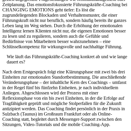
Zeitplanung. Das emotionsfokussierte Führungskräfte-Coaching bei
CHANGING EMOTIONS geht tiefer: Es löst die
zugrundeliegenden Blockaden und Verhaltensmuster, die einer
Führungskraft nicht nur beruflich, sondern häufig bereits ihr ganzes
Leben lang im Weg stehen. Durch die Erhöhung der emotionalen
Intelligenz lernen Klienten nicht nur, die eigenen Emotionen besser
zu lesen und zu regulieren, sondern auch die Gefühle und
Bedürfnisse von Mitarbeitern besser wahrzunehmen – eine
Schlüsselkompetenz für wirkungsvolle und nachhaltige Führung.
Wie läuft das Führungskräfte-Coaching konkret ab und wie lange
dauert es?
Nach dem Erstgespräch folgt eine Klärungsphase mit zwei bis drei
Einheiten zur emotionalen Standortbestimmung. Die anschließende
Veränderungsphase – der inhaltliche Kern des Coachings – umfasst
in der Regel fünf bis fünfzehn Einheiten, je nach individuellem
Anliegen. Abgeschlossen wird der Prozess mit einer
Reflexionsphase von ein bis zwei Einheiten, in der die Erfolge auf
Tragfähigkeit geprüft und mögliche Stolperfallen für die Zukunft
antizipiert werden. Das Coaching findet persönlich in der Praxis in
Sulzbach (Taunus) im Großraum Frankfurt oder als Online-
Coaching statt, begleitet durch Messenger-Support zwischen den
Sitzungen, Video-Tutorials und die mobile Coaching-App.