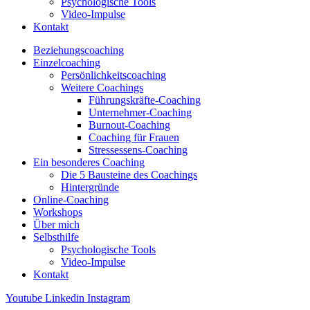
Psychologische Tools
Video-Impulse
Kontakt
Beziehungscoaching
Einzelcoaching
Persönlichkeitscoaching
Weitere Coachings
Führungskräfte-Coaching
Unternehmer-Coaching
Burnout-Coaching
Coaching für Frauen
Stressessens-Coaching
Ein besonderes Coaching
Die 5 Bausteine des Coachings
Hintergründe
Online-Coaching
Workshops
Über mich
Selbsthilfe
Psychologische Tools
Video-Impulse
Kontakt
Youtube
Linkedin
Instagram