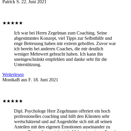
Patrick S.
22. Juni 2021
★
★
★
★
★
Ich war bei Herrn Zegelman zum Coaching. Seine
abgestimmtes Konzept, viel Tipps zur Selbsthilfe und
enge Betreuung haben mir extrem geholfen. Zuvor war
ich bereits bei anderen Coaches, die mir deutlich
weniger Mehrwert gebracht haben. Ich kann ihn
uneingeschränkt empfehlen und danke sehr für die
Unterstützung.
Weiterlesen
MonikaB aus F.
18. Juni 2021
★
★
★
★
★
Dipl. Psychologe Herr Zegelmann offeriert ein hoch
professionelles coaching und hilft den Klienten sehr
wertschätzend und auf Augenhöhe sich mit all seinen
Anteilen mit den eigenen Emotionen auseinander zu