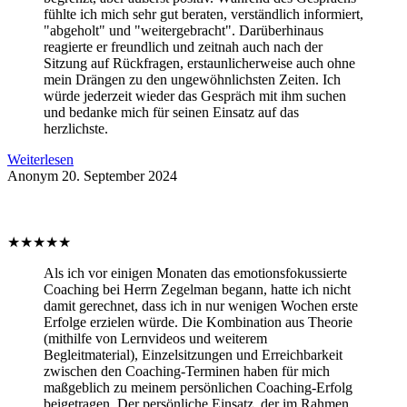
fühlte ich mich sehr gut beraten, verständlich informiert,
"abgeholt" und "weitergebracht". Darüberhinaus
reagierte er freundlich und zeitnah auch nach der
Sitzung auf Rückfragen, erstaunlicherweise auch ohne
mein Drängen zu den ungewöhnlichsten Zeiten. Ich
würde jederzeit wieder das Gespräch mit ihm suchen
und bedanke mich für seinen Einsatz auf das
herzlichste.
Weiterlesen
Anonym
20. September 2024
★
★
★
★
★
Als ich vor einigen Monaten das emotionsfokussierte
Coaching bei Herrn Zegelman begann, hatte ich nicht
damit gerechnet, dass ich in nur wenigen Wochen erste
Erfolge erzielen würde. Die Kombination aus Theorie
(mithilfe von Lernvideos und weiterem
Begleitmaterial), Einzelsitzungen und Erreichbarkeit
zwischen den Coaching-Terminen haben für mich
maßgeblich zu meinem persönlichen Coaching-Erfolg
beigetragen. Der persönliche Einsatz, der im Rahmen